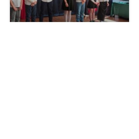
Święto Uchwalenia Konstytucji 3
Maja
W dniu 3 maja przypada 234 rocznica uchwalenia
Konstytucji 3 Maja. U schyłku XVIII stulecia nasze
elity polityczne na czele z ostatnim królem
Stanisławem Augustem
CZYTAJ WIĘCEJ»
3 maja, 2025
Brak komentarzy
Z ŻYCIA SZKOŁY