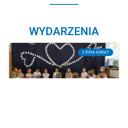
WYDARZENIA
Z ŻYCIA SZKOŁY
Dzień Mamy i Taty w klasach 0- III
Dzień Mamy i Taty jest jednym z najpiękniejszych
świąt w roku. To czas, kiedy dzieci mają okazję