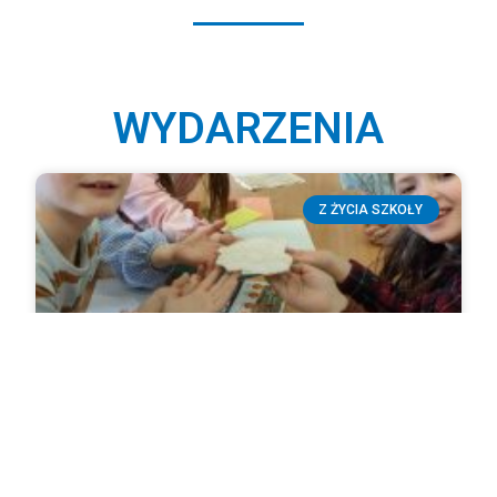
WYDARZENIA
Z ŻYCIA SZKOŁY
Lekcja biblioteczna
W dniu dzisiejszym biblioteka gościła