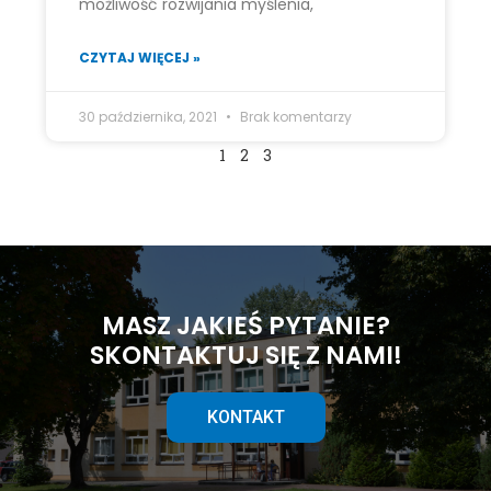
możliwość rozwijania myślenia,
CZYTAJ WIĘCEJ »
30 października, 2021
Brak komentarzy
1
2
3
MASZ JAKIEŚ PYTANIE?
SKONTAKTUJ SIĘ Z NAMI!
KONTAKT