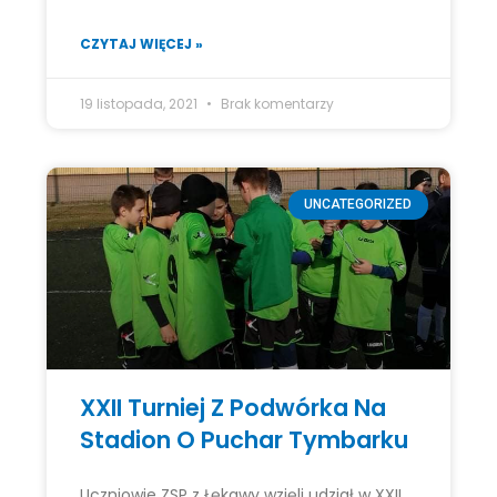
CZYTAJ WIĘCEJ »
19 listopada, 2021
Brak komentarzy
UNCATEGORIZED
XXII Turniej Z Podwórka Na
Stadion O Puchar Tymbarku
Uczniowie ZSP z Łękawy wzięli udział w XXII