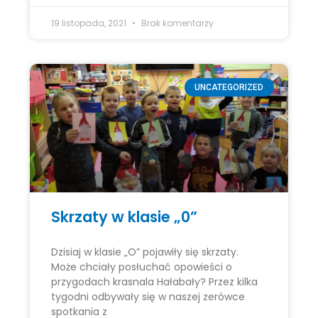
19 listopada, 2021
Brak komentarzy
UNCATEGORIZED
Skrzaty w klasie „0”
Dzisiaj w klasie „O” pojawiły się skrzaty.
Może chciały posłuchać opowieści o
przygodach krasnala Hałabały? Przez kilka
tygodni odbywały się w naszej zerówce
spotkania z