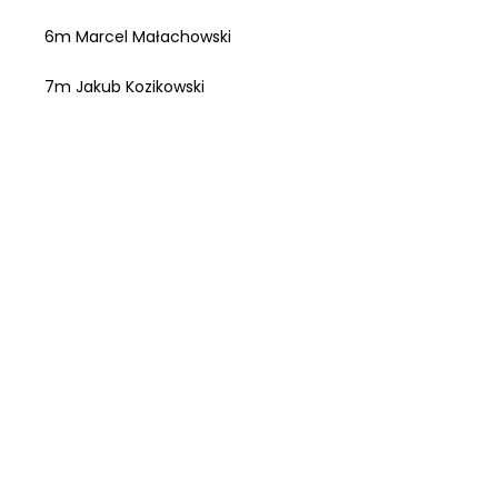
6m Marcel Małachowski
7m Jakub Kozikowski
Kat. do lat 50
9m Robert Gembicki
4 miejsce Drużynowo ZSP Łękawa.
Zawodnikom wielkie gratulacje