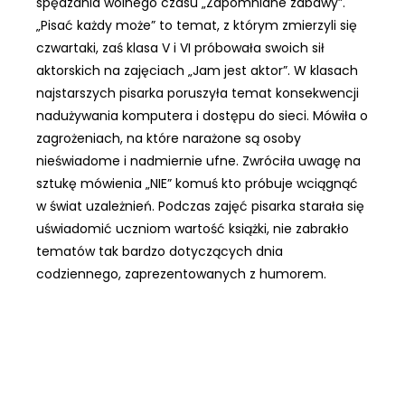
spędzania wolnego czasu „Zapomniane zabawy”.
„Pisać każdy może” to temat, z którym zmierzyli się
czwartaki, zaś klasa V i VI próbowała swoich sił
aktorskich na zajęciach „Jam jest aktor”. W klasach
najstarszych pisarka poruszyła temat konsekwencji
nadużywania komputera i dostępu do sieci. Mówiła o
zagrożeniach, na które narażone są osoby
nieświadome i nadmiernie ufne. Zwróciła uwagę na
sztukę mówienia „NIE” komuś kto próbuje wciągnąć
w świat uzależnień. Podczas zajęć pisarka starała się
uświadomić uczniom wartość książki, nie zabrakło
tematów tak bardzo dotyczących dnia
codziennego, zaprezentowanych z humorem.